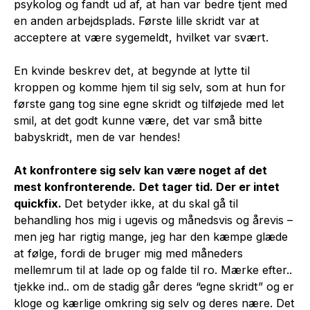
psykolog og fandt ud af, at han var bedre tjent med
en anden arbejdsplads. Første lille skridt var at
acceptere at være sygemeldt, hvilket var svært.
En kvinde beskrev det, at begynde at lytte til
kroppen og komme hjem til sig selv, som at hun for
første gang tog sine egne skridt og tilføjede med let
smil, at det godt kunne være, det var små bitte
babyskridt, men de var hendes!
At konfrontere sig selv kan være noget af det
mest konfronterende.
Det tager tid. Der er intet
quickfix.
Det betyder ikke, at du skal gå til
behandling hos mig i ugevis og månedsvis og årevis –
men jeg har rigtig mange, jeg har den kæmpe glæde
at følge, fordi de bruger mig med måneders
mellemrum til at lade op og falde til ro. Mærke efter..
tjekke ind.. om de stadig går deres “egne skridt” og er
kloge og kærlige omkring sig selv og deres nære. Det