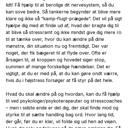
lidt! Få hjælp til at berolige dit nervesystem, så du
kan sove bedre. Så tankerne begynder at blive mere
klare og ikke så “kamp-flugt-prægede”. Det vil på sigt
hjælpe dig med at finde ud af, hvad der bragte dig til
at blive så stressramt og ikke mindst give dig mere ro
til at tænke over, hvor du kan ændre på dine
mønstre, din situation nu og fremtidigt. Der var
noget, der fik bægeret til at flyde over. Ofte er
årsagen til, at kroppen og hovedet siger stop,
summen af mange forskellige hændelser. Det er
vigtigt, at du er med på, at du kan gøre ondt værre,
hvis du i højstress forsøger at få styr på det hele.
Hvad du skal ændre på og hvordan, kan du få hjælp
til ved psykologer/psykoterapeuter og stresscoaches
– men i sidste ende er det dig, der skal finde mod og
styrke til at sætte handling bag ord. Hvor lang tid,
der går, før du er klar, vil folde sig ud hen ad vejen.